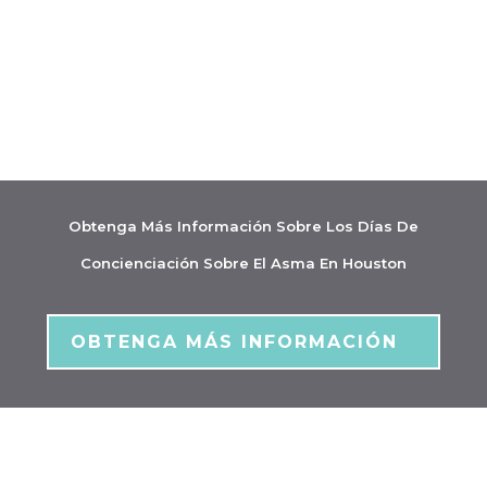
OBTENGA MÁS INFORMACIÓN
OBTENGA MÁS INFORMACIÓN
Obtenga Más Información Sobre Los Días De
Concienciación Sobre El Asma En Houston
OBTENGA MÁS INFORMACIÓN
OBTENGA MÁS INFORMACIÓN
Protégete A Ti Mismo